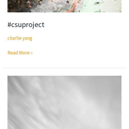
#csuproject
charlie yang
#csuproject
Read More »