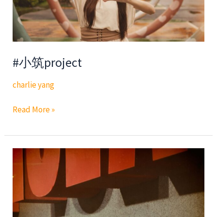
#小筑project
charlie yang
#
Read More »
小
筑
project