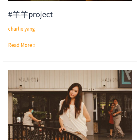
#羊羊project
charlie yang
#
Read More »
羊
羊
project