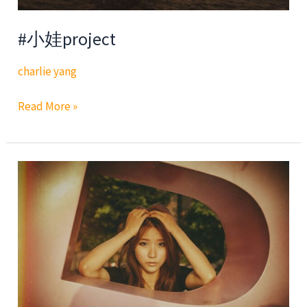
#小娃project
charlie yang
#
Read More »
小
娃
project