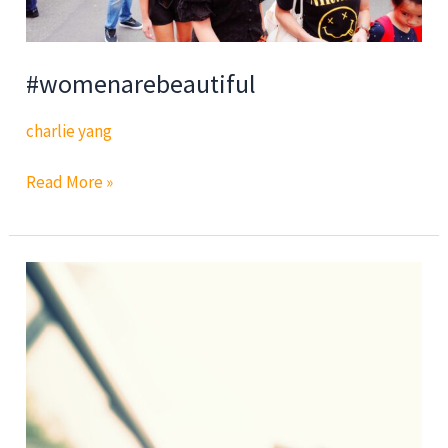
#womenarebeautiful
charlie yang
#womenarebeautiful
Read More »