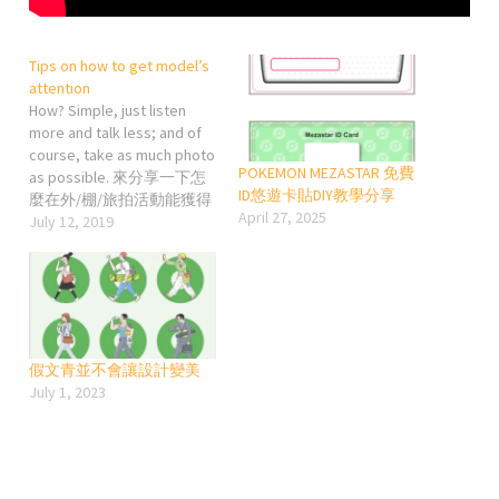
Tips on how to get model’s
attention
How? Simple, just listen
more and talk less; and of
course, take as much photo
POKEMON MEZASTAR 免費
as possible. 來分享一下怎
ID悠遊卡貼DIY教學分享
麼在外/棚/旅拍活動能獲得
April 27, 2025
更多麻豆的「關愛」吧~ 最
July 12, 2019
簡單、最直接但又最無言
的，你真的長得他媽的超
帥，那不用說了，麻豆可
能都想拍你了; 但我目前真
的沒有在拍照活動中遇過
超帥超帥的攝影人就是了…
假文青並不會讓設計變美
小技巧1: 拍照活動前的經營
July 1, 2023
其實蠻重要的，就是IG或臉
書上的互動要令對方印象
有你這個人。 大家都知道
麻豆們的臉書、IG粉絲一般
都是萬人起跳的，所以怎