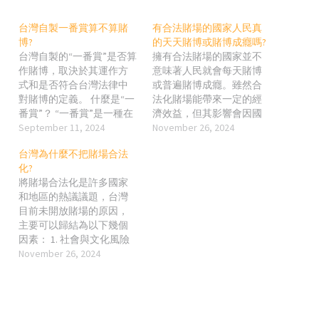
台灣自製一番賞算不算賭
有合法賭場的國家人民真
博?
的天天賭博或賭博成癮嗎?
台灣自製的“一番賞”是否算
擁有合法賭場的國家並不
作賭博，取決於其運作方
意味著人民就會每天賭博
式和是否符合台灣法律中
或普遍賭博成癮。雖然合
對賭博的定義。 什麼是“一
法化賭場能帶來一定的經
番賞”？ “一番賞”是一種在
濟效益，但其影響會因國
日本相當流行的抽獎活
September 11, 2024
家而異，主要取決於該國
November 26, 2024
動，通常由一些知名品牌
的規範和防範措施。 有合
台灣為什麼不把賭場合法
或店鋪推出。參加者支付
法賭場的國家範例： 澳大
化?
一定金額來購買一張抽獎
利亞： 澳大利亞的賭場合
將賭場合法化是許多國家
券，然後可以立即抽取一
法，並對經濟貢獻良多，
和地區的熱議議題，台灣
個獎品，獎品的價值可能
特別是在悉尼和墨爾本等
目前未開放賭場的原因，
從小型周邊商品到限量版
大城市。然而，該國也實
主要可以歸結為以下幾個
的高價收藏品不等。每次
施了強有力的賭博成癮防
因素： 1. 社會與文化風險
參加者都能獲得一個獎
範措施，例如自願排除計
賭博可能引發社會問題，
November 26, 2024
品，這不同於一般的抽獎
劃和責任賭博宣導。儘管
尤其是賭博成癮、家庭暴
活動，參加者有可能什麼
如此，賭博成癮仍然是一
力、犯罪等。即便在一些
都得不到。 是否構成賭
個社會問題，政府持續努
國家賭場合法化後，也難
博？ 在台灣，根據《刑
力改善預防和治療機制。
以完全消除這些問題。例
法》第266條，賭博指的是
澳門： 被譽為亞洲的賭博