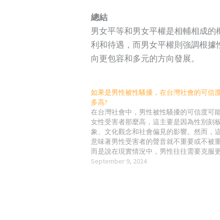
總結
男女平等和男女平權是相輔相成的
利和待遇，而男女平權則強調根據
向更包容和多元的方向發展。
如果是男性被性騷擾，在台灣社會的可信
多高?
在台灣社會中，男性被性騷擾的可信度可
女性受害者那麼高，這主要是因為性別刻
象、文化觀念和社會偏見的影響。然而，
意味著男性受害者的聲音就不重要或不被
而是說在現實情況中，男性往往需要克服
社會障礙和懷疑來得到同情和支持。 台灣
September 9, 2024
男性受害者的反應和挑戰 性別刻板印象的
台灣社會中，男性通常被視為應該堅強、
且具備保護能力的人。因此，當男性表示
性騷擾的受害者時，有些人可能會覺得這
的性別角色不符，進而產生懷疑。 這種刻
可能導致社會質疑男性受害者的可信度，