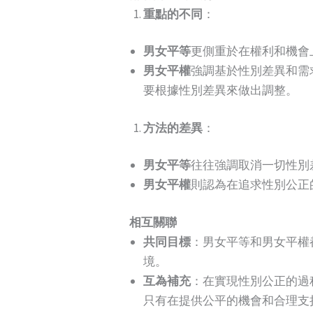
重點的不同
：
男女平等
更側重於在權利和機會
男女平權
強調基於性別差異和需
要根據性別差異來做出調整。
方法的差異
：
男女平等
往往強調取消一切性別
男女平權
則認為在追求性別公正
相互關聯
共同目標
：男女平等和男女平權
境。
互為補充
：在實現性別公正的過
只有在提供公平的機會和合理支