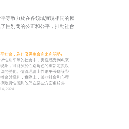
女平等致力於在各領域實現相同的權
進了性別間的公正和公平，推動社會
平社會，為什麼男生會愈來愈弱勢?
追求性別平等的社會中，男性感受到愈來
的現象，可能源於性別角色的重新定義以
期望的變化。儘管理論上性別平等應該帶
的機會與權利，實際上，某些社會和心理
能導致男性感到他們在某些方面處於劣
現象可以從幾個角度來分析： 傳統男性
14, 2024
動搖：性別平等的推進挑戰了男性在歷史
的「主要養家者」或「主導者」角色。許
在面對更具競爭力的職場環境和兩性角色
時，可能感受到失去傳統權威，從而感到
慮。 職場競爭加劇：隨著女性受教育程
場表現的提升，男性在許多領域中感受到
競爭壓力。特別是在某些行業，如教育、