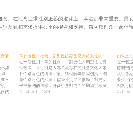
概念。在社會追求性別正義的道路上，兩者都非常重要。男
性別差異和需求提供公平的機會和支持。這兩種理念一起促
度會有
為什麼性平社會，對男性的期望仍大於女性呢?
如果是性
在一個性別平等的社會中，對男性的期望往往仍
在一個
能不如
然較高，這可能是因為長期存在的社會文化因素
愈弱勢
板印
和性別角色的傳統印象。幾個關鍵原因包括： 傳
及社會
這並不
統性別角色的延續：儘管性別平等推動了對男女
來公平
重視，
平等權利的倡導，許多社會對男性的期望仍根深
因素可
更多的
蒂固。男性被認為應該負擔起「家庭支柱」的角
October 14, 2024
勢。這種
October 
社會對
色，承擔經濟責任，並在決策、保護家庭等方面
角色的
影響：
保持主導地位。 社會文化壓力：男性往往受到來
上扮演
有力量
自社會的壓力，必須展示出力量、堅強和自信等
多男性
自己是
特質，而女性在這方面的壓力相對較少。這些期
的平衡
與傳統
望可以導致男性必須承擔更多的責任和壓力，而
壓力和焦
板印象
女性在表現情感或接受幫助方面通常有更多的社
度和職
認為男
會接受度。 工作和經濟期望：在許多文化中，儘
更大的