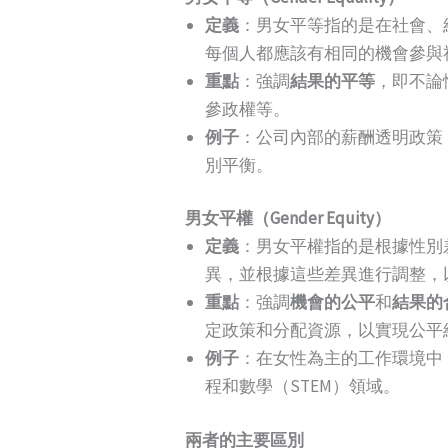
定義
：男女平等指的是在社會、
每個人都應該有相同的機會參與
重點
：強調
結果的平等
，即不論
參政權等。
例子
：公司內部的薪酬透明政策
別平衡。
男女平權（Gender Equity）
定義
：男女平權指的是根據性別
異，並根據這些差異進行調整，
重點
：強調
機會的公平
和
結果的
定政策和分配資源，以實現公平
例子
：在女性為主的工作環境中
程和數學（STEM）領域。
兩者的主要區別