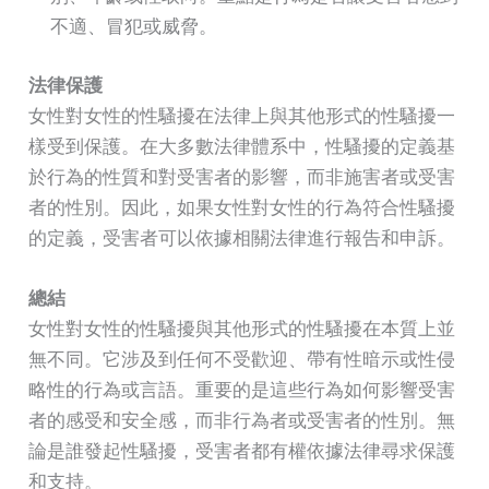
不適、冒犯或威脅。
法律保護
女性對女性的性騷擾在法律上與其他形式的性騷擾一
樣受到保護。在大多數法律體系中，性騷擾的定義基
於行為的性質和對受害者的影響，而非施害者或受害
者的性別。因此，如果女性對女性的行為符合性騷擾
的定義，受害者可以依據相關法律進行報告和申訴。
總結
女性對女性的性騷擾與其他形式的性騷擾在本質上並
無不同。它涉及到任何不受歡迎、帶有性暗示或性侵
略性的行為或言語。重要的是這些行為如何影響受害
者的感受和安全感，而非行為者或受害者的性別。無
論是誰發起性騷擾，受害者都有權依據法律尋求保護
和支持。