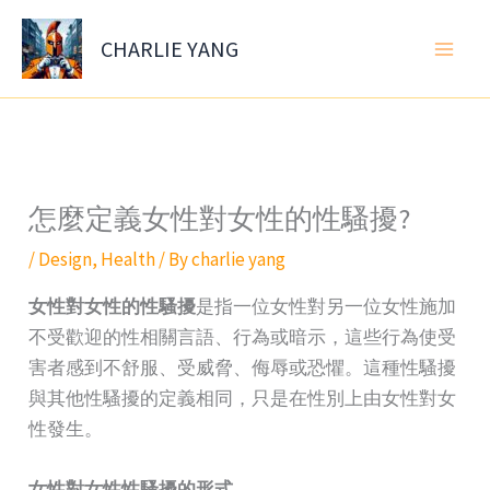
Skip
to
CHARLIE YANG
content
怎麼定義女性對女性的性騷擾?
/
Design
,
Health
/ By
charlie yang
女性對女性的性騷擾
是指一位女性對另一位女性施加
不受歡迎的性相關言語、行為或暗示，這些行為使受
害者感到不舒服、受威脅、侮辱或恐懼。這種性騷擾
與其他性騷擾的定義相同，只是在性別上由女性對女
性發生。
女性對女性性騷擾的形式