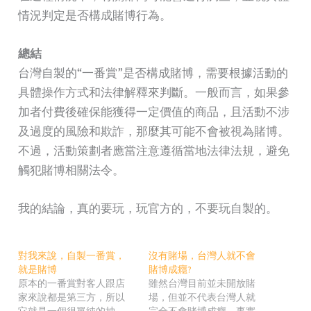
情況判定是否構成賭博行為。
總結
台灣自製的“一番賞”是否構成賭博，需要根據活動的
具體操作方式和法律解釋來判斷。一般而言，如果參
加者付費後確保能獲得一定價值的商品，且活動不涉
及過度的風險和欺詐，那麼其可能不會被視為賭博。
不過，活動策劃者應當注意遵循當地法律法規，避免
觸犯賭博相關法令。
我的結論，真的要玩，玩官方的，不要玩自製的。
對我來說，自製一番賞，
沒有賭場，台灣人就不會
就是賭博
賭博成癮?
原本的一番賞對客人跟店
雖然台灣目前並未開放賭
家來說都是第三方，所以
場，但並不代表台灣人就