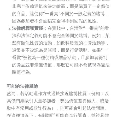
非完全依賴運氣來決定輸贏，而是購買了一定價值
的商品。這使得“一番賞”不同於一般定義的賭博，
因為參加者不會面臨完全得不到回報的風險。
法律解釋和實踐
：在實踐中，台灣對“一番賞”的看
法和法律定義可能不會完全等同於賭博。例如，某
些有類似性質的活動，如飲料瓶蓋的抽獎活動等，
通常並不被認為是賭博，而是行銷活動。如果“一
番賞”被視為一種促銷或贈品活動，且參加者得到
的獎品並非毫無價值，那麼它可能不會被視為違法
賭博行為。
可能的法律風險
然而，若活動運作方式過於接近賭博性質（例如：以
高價門票吸引大量參加者，獎品價值差異極大，或活
動中有濫用或欺詐行為），則可能會引起法律問題。
在這種情況下，有關部門可能會進行調查，並視具體