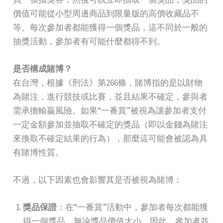
價值可能從小型周邊商品到限量版的高價收藏品不
等。每次參加者都能獲得一個獎品，這不同於一般的
抽獎活動，參加者有可能什麼都得不到。
是否構成賭博？
在台灣，根據《刑法》第266條，賭博指的是以財物
為賭注，進行競技或比賽，並且結果不確定，參與者
需承擔輸贏風險。如果“一番賞”被視為讓參加者支付
一定金額參加並抽取不確定的獎品（即以金錢為賭注
來換取不確定結果的行為），那麼這可能會被認為具
有賭博性質。
不過，以下因素也會影響其是否被視為賭博：
獎品保證
：在“一番賞”活動中，參加者每次都能獲
得一個獎品，無論獎品價值大小。因此，參加者並