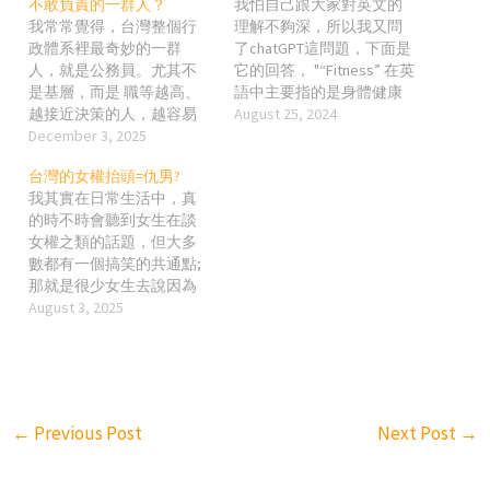
不敢負責的一群人？
我怕自己跟大家對英文的
我常常覺得，台灣整個行
理解不夠深，所以我又問
政體系裡最奇妙的一群
了chatGPT這問題，下面是
人，就是公務員。尤其不
它的回答， "“Fitness” 在英
是基層，而是 職等越高、
語中主要指的是身體健康
越接近決策的人，越容易
和良好狀態，它涵蓋了身
August 25, 2024
展現出一種奇特的特質：
December 3, 2025
體的多個方面，包括體
講話很會，但負責很慢。
力、耐力、靈活性和整體
台灣的女權抬頭=仇男?
規定講得頭頭是道，但實
健康。雖然“fitness”一詞本
我其實在日常生活中，真
際上願意承擔、願意拍板
身並不直接翻譯為“健康”，
的時不時會聽到女生在談
的人，永遠消失在流程
但它與健康密切相關，並
女權之類的話題，但大多
裡。 這不是我在刻意酸，
且在現代英語中常常用來
數都有一個搞笑的共通點;
是這些年的經驗累積下來
描述一種積極的健康狀
那就是很少女生去說因為
形成的一個觀察。 你會發
態。 “Fitness”的含義 身體
女生多厲害、多有本事…
August 3, 2025
現：在民間企業，效率問
健康： 定義：在身體健康
等，所以應該得到同等的
題是員工的責任；但在台
的上下文中，“fitness”通常
待遇或更好的對待之類
灣政府，效率問題會被制
指的是通過運動、鍛煉和
的。 而是一昧仇視她們生
度包裝成「必要流程」，
健康飲食來維持和改善身
活中看不上或覺得有問題
責任自然就稀釋到找不到
體的功能和狀態。 方面：
的男生們??? 我一直以來都
人要負。 到底為什麼台灣
這包括心血管健康、肌肉
←
Previous Post
Next Post
→
是無感派的，也就是厲害
公務員特別「不敢負
力量、耐力、柔韌性等。
的人，本來權利/力就會愈
責」？我想從幾個層面說
例如，跑步、遊泳、力量
大(相對責任也愈大)是正常
說。 1. 台灣的「不犯錯文
訓練等都是提高身