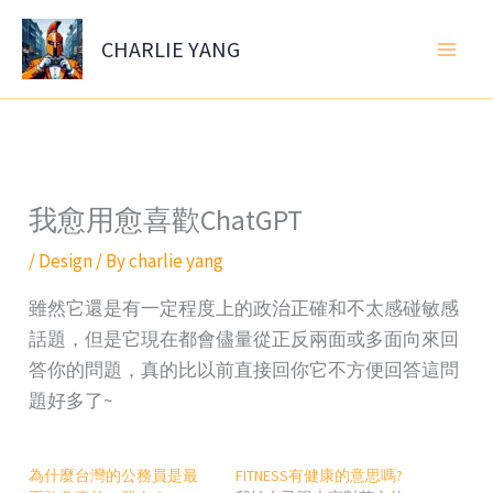
Skip
to
CHARLIE YANG
content
我愈用愈喜歡ChatGPT
/
Design
/ By
charlie yang
雖然它還是有一定程度上的政治正確和不太感碰敏感
話題，但是它現在都會儘量從正反兩面或多面向來回
答你的問題，真的比以前直接回你它不方便回答這問
題好多了~
為什麼台灣的公務員是最
FITNESS有健康的意思嗎?