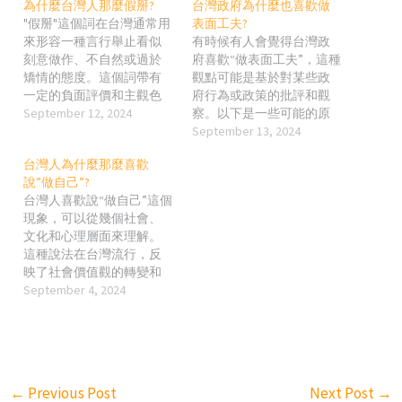
為什麼台灣人那麼假掰?
台灣政府為什麼也喜歡做
"假掰"這個詞在台灣通常用
表面工夫?
來形容一種言行舉止看似
有時候有人會覺得台灣政
刻意做作、不自然或過於
府喜歡“做表面工夫”，這種
矯情的態度。這個詞帶有
觀點可能是基於對某些政
一定的負面評價和主觀色
府行為或政策的批評和觀
彩，且因其在不同情境下
September 12, 2024
察。以下是一些可能的原
可能有不同的詮釋和用
因，來解釋為什麼會有這
September 13, 2024
法，因此很難給出一個絕
樣的看法： 1. 政治壓力和
台灣人為什麼那麼喜歡
對的答案。但我們可以嘗
選舉考量 台灣是一個民主
說”做自己”?
試從一些社會文化和心理
社會，政府官員和政治人
台灣人喜歡說“做自己”這個
因素來探討為什麼有人會
物需要經常面對選舉和公
現象，可以從幾個社會、
覺得台灣人有時候“假掰”。
眾評價。因此，某些政策
文化和心理層面來理解。
可能的原因分析 文化背景
或行動可能更多地考慮到
這種說法在台灣流行，反
與禮貌習慣 台灣社會文化
如何在短期內取得政治成
映了社會價值觀的轉變和
受到儒家思想的影響深
果或提高民眾支持率，而
個人意識的覺醒。 1. 自我
September 4, 2024
遠，強調禮儀和和諧。在
不是長期的根本解決問
意識的覺醒與強調個人主
社交場合中，台灣人通常
題。這種政治考量可能導
義 個人主義的增強：隨著
會比較注重表達的方式，
致一些人認為政府重視“表
台灣社會的現代化和全球
以避免冒犯他人或造成衝
面功夫”而非實際成效。 2.
化，傳統的集體主義價值
突。這樣的習慣有時可能
媒體和公眾觀感 在一個高
觀逐漸被個人主義所補充
被一些人解讀為“假掰”，因
度媒體化的社會中，政府
←
Previous Post
Next Post
→
或取代。人們更加重視個
為這種過於禮貌和謹慎的
經常需要面對媒體和公眾