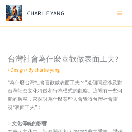
Skip
to
CHARLIE YANG
content
台灣社會為什麼喜歡做表面工夫?
/
Design
/ By
charlie yang
“為什麼台灣社會喜歡做表面工夫？”這個問題涉及對
台灣社會文化特徵和行為模式的觀察。這裡有一些可
能的解釋，來探討為什麼某些人會覺得台灣社會重
視“表面工夫”：
1.
文化傳統的影響
在華人文化中，社會關係和人際網絡非常重要，禮儀