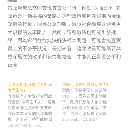
當政府無法立即實現實質公平時，推動“表面公平”的
政策是一種妥協的策略。這些政策能夠在短期內展現
政府的行動，回應公眾期望，減少社會衝突或避免更
大規模的改革阻力。然而，這種做法也可能引發批
評，因為它們往往無法解決根本問題，可能會掩蓋實
質上的不公平狀況。長期來看，這類政策可能需要與
更深層次的改革和努力相結合，才能真正實現公平和
正義。
台灣政府為什麼也喜歡做
選民期望算什麼政治壓力?
表面工夫?
選民期望是重要的政治壓
有時候有人會覺得台灣政
力之一，因為在民主制度
府喜歡“做表面工夫”，這種
下，政府和政治人物的權
觀點可能是基於對某些政
力來源於選民的選票和支
府行為或政策的批評和觀
持。選民期望反映了公眾
察。以下是一些可能的原
對政府政策、行動和整體
September 13, 2024
因，來解釋為什麼會有這
September 13, 2024
治理的需求和願望，而這