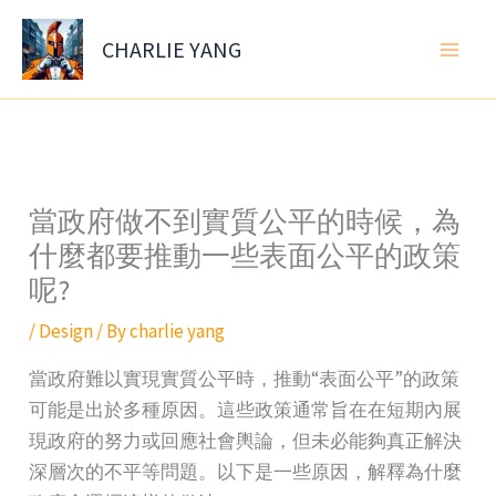
Skip
to
CHARLIE YANG
content
當政府做不到實質公平的時候，為
什麼都要推動一些表面公平的政策
呢?
/
Design
/ By
charlie yang
當政府難以實現實質公平時，推動“表面公平”的政策
可能是出於多種原因。這些政策通常旨在在短期內展
現政府的努力或回應社會輿論，但未必能夠真正解決
深層次的不平等問題。以下是一些原因，解釋為什麼