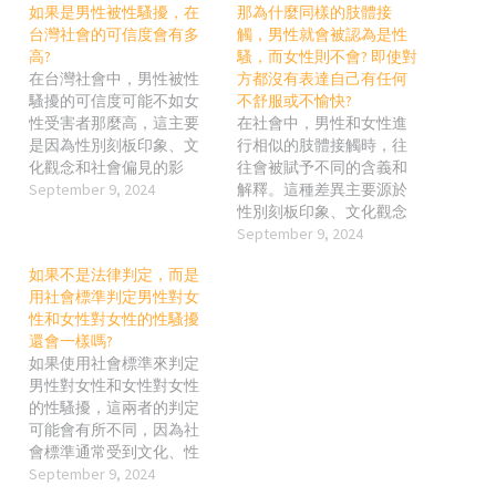
如果是男性被性騷擾，在
那為什麼同樣的肢體接
台灣社會的可信度會有多
觸，男性就會被認為是性
高?
騷，而女性則不會? 即使對
在台灣社會中，男性被性
方都沒有表達自己有任何
騷擾的可信度可能不如女
不舒服或不愉快?
性受害者那麼高，這主要
在社會中，男性和女性進
是因為性別刻板印象、文
行相似的肢體接觸時，往
化觀念和社會偏見的影
往會被賦予不同的含義和
響。然而，這並不意味著
September 9, 2024
解釋。這種差異主要源於
男性受害者的聲音就不重
性別刻板印象、文化觀念
要或不被重視，而是說在
和對性別角色的不同期
September 9, 2024
現實情況中，男性往往需
待。即使雙方都沒有明確
如果不是法律判定，而是
要克服更多的社會障礙和
表達不舒服或不愉快，這
用社會標準判定男性對女
懷疑來得到同情和支持。
種接觸也會因社會的偏見
性和女性對女性的性騷擾
台灣社會對男性受害者的
和假設而被解讀得不一
還會一樣嗎?
反應和挑戰 性別刻板印象
樣。 原因分析：為何相同
如果使用社會標準來判定
的影響： 台灣社會中，男
的肢體接觸有不同的判
男性對女性和女性對女性
性通常被視為應該堅強、
斷？ 性別刻板印象和社會
的性騷擾，這兩者的判定
有力量且具備保護能力的
期待： 在許多社會文化
可能會有所不同，因為社
人。因此，當男性表示自
中，男性通常被視為更具
會標準通常受到文化、性
己是性騷擾的受害者時，
侵略性或性主動性。因
別觀念和社會偏見的影
September 9, 2024
有些人可能會覺得這與傳
此，當男性進行肢體接觸
響。與法律標準相比，社