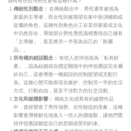
為何有些台灣男性會有這種行為？
傳統性別觀念：
在傳統觀念中，男性通常被視為
家庭的主導者，而女性則被期望在家中扮演輔助或
從屬的角色。這種性別角色分工在某些家庭或文化
中仍然存在，導致部分男性潛意識裡覺得自己擁有
「主導權」，甚至將另一半視為自己的「附屬
品」。
所有權的錯誤觀念：
有些人把伴侶視為「私有財
產」，認為結婚或在穩定關係中的伴侶應該完全屬
於自己，這會導致一種錯誤的控制慾望或支配行
為。這種心態可能表現在嫉妒、控制另一半的生活
方式、行動自由，甚至干涉對方的社交活動。
文化和媒體影響：
傳統文化或舊有的媒體作品
中，曾經塑造了男性強勢、女性順從的形象，這種
影響會潛移默化地進入一些人的價值觀，讓他們覺
得伴侶應該聽從自己的意願或受到約束。