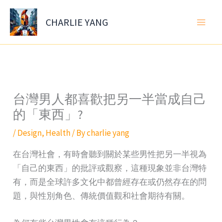
Skip
to
CHARLIE YANG
content
台灣男人都喜歡把另一半當成自己
的「東西」?
/
Design
,
Health
/ By
charlie yang
在台灣社會，有時會聽到關於某些男性把另一半視為
「自己的東西」的批評或觀察，這種現象並非台灣特
有，而是全球許多文化中都曾經存在或仍然存在的問
題，與性別角色、傳統價值觀和社會期待有關。