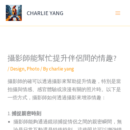
Skip
to
CHARLIE YANG
content
攝影師能幫忙提升伴侶間的情趣?
/
Design
,
Photo
/ By
charlie yang
攝影師的確可以透過攝影來幫助提升情趣，特別是當
拍攝與情感、感官體驗或浪漫有關的照片時。以下是
一些方式，攝影師如何透過攝影來增添情趣：
1.
捕捉親密時刻
攝影師能夠通過鏡頭捕捉情侶之間的親密瞬間，無
論是日常互動還是特殊時刻，這些照片可以增強情