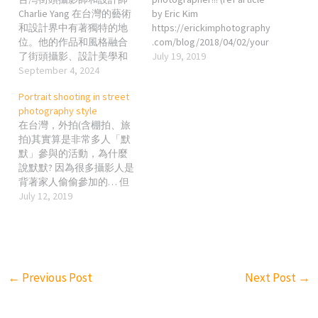
Charlie Yang 在台灣的藝術
by Eric Kim
和設計界中有著獨特的地
https://erickimphotography
位。他的作品和風格融合
.com/blog/2018/04/02/your
了街頭攝影、設計美學和
e-already-a-photographer/
July 19, 2019
社會觀察，讓他在眾多藝
September 4, 2024
) 無意間看到一則推文，再
術家中脫穎而出。以下是
次有感而發跟大家分享一
Portrait shooting in street
他的一些特別之處： 1. 獨
下我的個人看法。 其實在
photography style
特的街頭攝影風格 捕捉日
很多社交平台上都不難看
在台灣，外拍(含棚拍、旅
常生活中的瞬間：Charlie
到類似的句子，「以為拿
拍)其實算是非常多人「默
Yang以其對台灣街頭生活
台相機，就自以為是攝影
默」參與的活動，為什麼
的敏銳觀察而聞名。他擅
師」之類的，當然大部分
說默默? 因為很多攝影人是
長在日常的街道場景中捕
po文的都是看到那些他/她
背著家人偷偷參加的… 但
捉充滿情感、張力和故事
看不順眼的照片或瞧不起
這不是我今天想要跟大家
July 12, 2019
性的瞬間，這些照片常常
的人po的照片，才讓這些
分享的重點，我今天想要
呈現出台灣街頭的真實氛
人有「幹」而發。 不過我
跟大家分享的是，雖然在
圍與社會脈動。 注重光影
們先來討論photographer
這圈子的人不少，但大家
與構圖：他的攝影作品經
這個字本身，它的意思很
真正印象深刻的攝影師或
常運用獨特的光影效果和
簡單，就是”painter of
照片有多少位或多少張呢?
巧妙的構圖，這使得他的
light”(用光線作畫的人) or
←
Previous Post
Next Post
→
先不談外拍圈目前線上比
作品富有視覺衝擊力和藝
“maker of photograph(創作
較有名的幾位(記得上網找
術感。同時，他也善於運
照片的人)”。 所以從表面意
例子)或偶爾拍拍外拍當興
用街頭環境中的幾何形
思來看，只要會按快門的