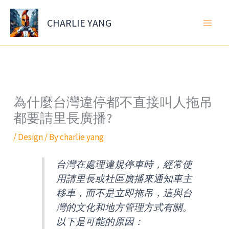
Skip
to
CHARLIE YANG
content
為什麼台灣違停都不直接叫人拖吊
都要請里長廣播?
/
Design
/ By
charlie yang
台灣在處理違規停車時，經常使
用請里長或社區廣播來通知車主
移車，而不是立即拖吊，這與台
灣的文化和地方管理方式有關。
以下是可能的原因：