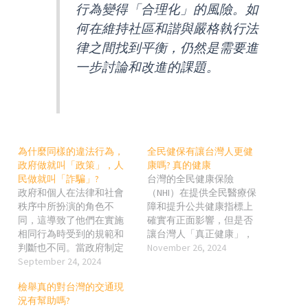
行為變得「合理化」的風險。如
何在維持社區和諧與嚴格執行法
律之間找到平衡，仍然是需要進
一步討論和改進的課題。
為什麼同樣的違法行為，
全民健保有讓台灣人更健
政府做就叫「政策」，人
康嗎? 真的健康
民做就叫「詐騙」?
台灣的全民健康保險
政府和個人在法律和社會
（NHI）在提供全民醫療保
秩序中所扮演的角色不
障和提升公共健康指標上
同，這導致了他們在實施
確實有正面影響，但是否
相同行為時受到的規範和
讓台灣人「真正健康」，
判斷也不同。當政府制定
仍需分層分析。 全民健保
November 26, 2024
政策時，它通常是基於法
September 24, 2024
對健康的正面影響 提升就
律框架和公共利益的考
醫便利性 健保實施後，台
檢舉真的對台灣的交通現
量，而個人在進行類似行
灣人的就醫障礙大幅降
況有幫助嗎?
為時，則可能被視為個人
低。幾乎所有居民都能以