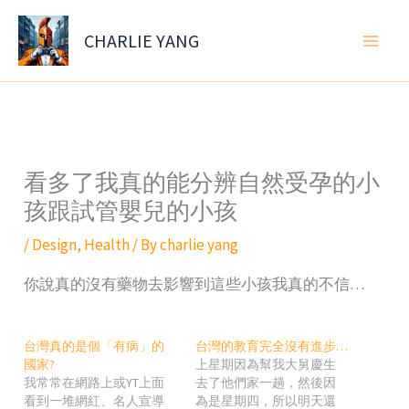
Skip
to
CHARLIE YANG
content
看多了我真的能分辨自然受孕的小
孩跟試管嬰兒的小孩
/
Design
,
Health
/ By
charlie yang
你說真的沒有藥物去影響到這些小孩我真的不信…
台灣真的是個「有病」的
台灣的教育完全沒有進步…
國家?
上星期因為幫我大舅慶生
我常常在網路上或YT上面
去了他們家一趟，然後因
看到一堆網紅、名人宣導
為是星期四，所以明天還