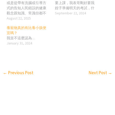
或是從帶有洗腦或引導方
要上課，我表哥剛好要我
式的告知人民錯誤的健康
姪子準備明天的考試，什
觀念跟知識、常識但都不
麼考試，背課文… 我的天
September 22, 2024
會被指責或出事; 反倒是真
August 22, 2025
啊… 都30幾年過去了，還
正勸或告訴大家正確健康
要背課文??? 我從以前就不
養寵物真的有比養小孩便
資訊的人，會被民眾出征
懂背課文的意義在哪…? 你
宜嗎？
或被政府嚴打??? 例如，乳
說當年電腦不普及，但現
我並不這麼認為…
房檢查早就被證實就是導
在人手一機的時代，什麼
January 31, 2024
致乳癌的原因之一，然後
都只要關鍵字輸進去就有
讓很多女性去做不必要的
整篇文章給你看，還要背
檢查，傷害身體，然後網
什麼課文? 當然你說考試又
紅可以把自己去乳房檢
不能用手機或電腦，對，
查，查出乳癌，切掉乳房
但你考背課文幹嘛? 難怪台
或癌細胞當成很勇敢的事
灣人都不用大腦思考，只
←
Previous Post
Next Post
→
情去宣傳??? 還有最近台灣
會用來記東西嘛! 愛因斯坦
最流行(暗示)女性去做的，
有句名言，「我的大腦是
就是凍卵手術??? 我知道科
用來思考，不是用來記東
學有進步，但冷凍數年的
西的」; 你台灣教育部有比
東西，真的有比新鮮的"新
愛因斯坦聰明嗎? 為什麼從
鮮"嗎? 女生完全有權利決
小就那麼喜歡叫小朋友背
定自己哪時候想生小孩我
東背西，而且還不只學
完全同意，但不用推廣凍
校，這種教育方式還連帶