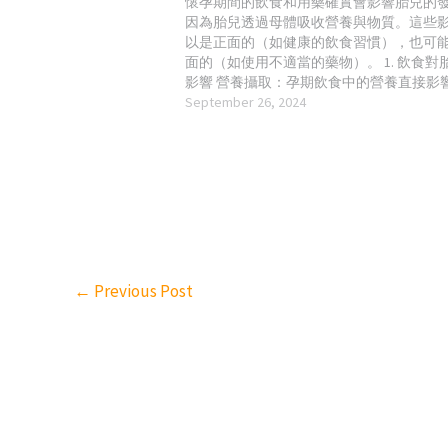
懷孕期間的飲食和用藥確實會影響胎兒的
因為胎兒透過母體吸收營養與物質。這些
以是正面的（如健康的飲食習慣），也可
面的（如使用不適當的藥物）。 1. 飲食對
影響 營養攝取：孕期飲食中的營養直接影
的成長和發育。例如，葉酸對胎兒神經管
September 26, 2024
至關重要，缺乏葉酸可能會導致胎兒出現
缺損如脊柱裂。 避免高風險食品：某些食
煮熟的肉類、未經消毒的奶製品、含高汞
類（如鯊魚、劍魚）可能含有細菌或毒素
加胎兒感染或中毒的風險。 2. 用藥對胎兒
藥物的種類：某些藥物（如抗生素、鎮痛
可能會通過胎盤進入胎兒體內，造成潛在
例如，沙利竇胺（Thalidomide）曾引發
兒畸形。孕期用藥應遵循醫師指導，避免
←
Previous Post
胎兒有害的藥物。 藥物分級：美國食品藥
管理局（FDA）對孕婦用藥的安全性進行
藥物分類為A、B、C、D和X級，A級最安全
用。使用藥物前需了解其對孕婦和胎兒的風險
生活方式的影響 酒精：孕期飲酒可能導致
精綜合症（FAS），這會引發胎兒的身體和
育問題。 吸煙與二手煙：孕期吸煙或接觸
會增加早產、低出生體重以及呼吸系統問