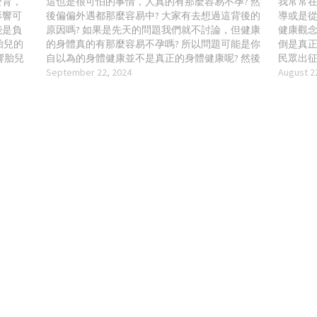
發育，
這也是很可怕的事情，人真的有那麼容易不孕? 然
我常常在
影響可
後偏偏外遇都那麼容易中? 大家有去想過這背後的
導或是
能是負
原因嗎? 如果是先天的問題我們就不討論，但健康
健康觀念
胎兒的
的身體真的有那麼容易不孕嗎? 所以問題可能是你
倒是真
響胎兒
自以為的身體健康並不是真正的身體健康呢? 然後
民眾出征
的發育
大家普遍不是重視這些問題，一直用錯誤的方式
September 22, 2024
證實就
August 2
神經管
讓身體更不健康，之後就是走上試管嬰兒這條
去做不
物如未
路，但你覺得泡在化學藥劑裡面的精子和卵子真
自己去
量的魚
的完全不會受影響嗎? 你不要跟我說那是泡在生理
當成很勇
，會增
食鹽水裡哦…
(暗示)
的影響
有進步，
藥等）
鮮"嗎?
危害。
我完全同
嚴重的胎
婦也是能
使用對
生，因
品監督
例可能更
分級，將
麼多人生
，X級禁
麼，而
。 3.
孩上，
胎兒酒
管嬰兒是
智力發
為什麼都
二手煙
政府留
題的風
不要只