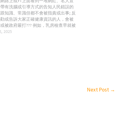
網路上或YT上面看到一堆網紅、名人宣
從帶有洗腦或引導方式的告知人民錯誤的
跟知識、常識但都不會被指責或出事; 反
正勸或告訴大家正確健康資訊的人，會被
或被政府嚴打??? 例如，乳房檢查早就被
是導致乳癌的原因之一，然後讓很多女性
2, 2025
必要的檢查，傷害身體，然後網紅可以把
乳房檢查，查出乳癌，切掉乳房或癌細胞
敢的事情去宣傳??? 還有最近台灣最流行
女性去做的，就是凍卵手術??? 我知道科學
但冷凍數年的東西，真的有比新鮮的"新
 女生完全有權利決定自己哪時候想生小孩
意，但不用推廣凍卵吧? 很多上年紀的產
生出健康的小孩，很多所謂20多歲的女
為健康知識的不足，生出不健全的小孩比
Next Post
→
高啊? 再來就是試管嬰兒，現在真的有這
不出小孩嗎? 為什麼? 你不告訴人民為什
是一直用吃藥打針的方式花一堆錢在生小
然後還是生出很多不健全的小孩，所以試
對不孕的最佳處理方式嗎? 如果不是，你
要「間接」跟直接推廣呢? 真心希望台灣
給台灣人民有知道正確健康知識的空間，
要是讓你西醫不能成為主流或讓你西醫不