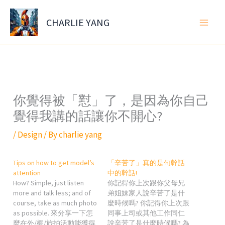
Skip
to
CHARLIE YANG
content
你覺得被「懟」了，是因為你自己
覺得我講的話讓你不開心?
/
Design
/ By
charlie yang
Tips on how to get model’s
「辛苦了」真的是句幹話
attention
中的幹話!
How? Simple, just listen
你記得你上次跟你父母兄
more and talk less; and of
弟姐妹家人說辛苦了是什
course, take as much photo
麼時候嗎? 你記得你上次跟
as possible. 來分享一下怎
同事上司或其他工作同仁
麼在外/棚/旅拍活動能獲得
說辛苦了是什麼時候嗎? 為