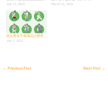
更多麻豆的「關愛」吧~ 最
July 12, 2019
什麼對最親的人或現實生
March 21, 2023
簡單、最直接但又最無言
活中根本不說的話在網路
的，你真的長得他媽的超
上天天對人說呢? 是想證明
帥，那不用說了，麻豆可
你是個很有文化，很有道
能都想拍你了; 但我目前真
德倫理觀念的人還是怎麼
的沒有在拍照活動中遇過
樣嗎? 這句話真的是屁話，
超帥超帥的攝影人就是了…
哪個上班生活不辛苦? 但這
假文青並不會讓設計變美
小技巧1: 拍照活動前的經營
些辛苦的人都是被逼的嗎?
July 1, 2023
其實蠻重要的，就是IG或臉
還是都沒拿工資嗎? 既然是
書上的互動要令對方印象
必要的付出，那有什麼好
有你這個人。 大家都知道
辛苦的? 幹話真的可以少講
麻豆們的臉書、IG粉絲一般
一點，不會因為在網路多
都是萬人起跳的，所以怎
講你就從一般人昇格為聖
麼讓對方在溢出來的留言
人。 還有別忘了，做自己
←
Previous Post
Next Post
→
中發現你的存在真的是一
喜歡做的事的人，並不會
們學問了。 首先，不要只
覺得辛苦，累是一定會
留貼圖，也不要留一些不
累，但不見得辛苦; 所以我
經大腦就打出來的讚美像
自己不喜歡別人對我說這
是，好正! 好美! 女神!…等
句話，也很少對其他人說
會被直接跳過的留言; 當
這句話。
然，如果你真的覺得她po
的照片很正很正，就打很