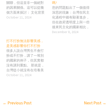
關聯，但這並非一個絕對
嗎?
的因果關係。這可以從幾
您的問題點出了一個值得
個方面來探討： 文化背景
深思的現象：台灣在民主
和社會價值觀：每個國家
October 11, 2024
化過程中雖有顯著進步，
的文化對美感和打扮的重
但在政府透明度上與一些
視程度不同。例如，像法
後來民主化的國家相比，
國、義大利等地區，他們
確實顯得落後。是否因此
December 8, 2024
有悠久的時尚和藝術傳
認為台灣是「假民主國
打不打扮無法影響美感，
統，這可能影響當地人對
家」呢？這要從多方面來
是美感影響你打不打扮
打扮和外在形象的重視。
看。 1. 何謂「假民主國
很多人說台灣男生不會打
而在某些國家或地區，實
家」？ 「假民主國家」通
扮或不打扮，講了一堆別
用性和簡樸性可能更受到
常指名義上有民主制度，
的國家的例子，但其實都
推崇，導致人們不會過度
但缺乏實質上的民主治
沒有講到重點。 那就是，
關注外表。台灣可能在某
理，例如： 選舉制度失
台灣從小就沒有在培養美
些層面上受到儒家文化的
真：可能存在選舉舞弊或
感，你要這些人長大了懂
October 11, 2024
影響，崇尚內在美和實用
選票不公平分配。 公民參
什麼美感或一下就懂什麼
主義，因此打扮不是優先
與受限：人民無法真正參
叫美感有那麼簡單? 我舉個
考慮的重點。 經濟發展與
與政策制定或監督。 資訊
簡單的例子，我在倫敦的
生活方式：打扮和美感的
不透明：政府運作如同威
一年，看到他們的小學
追求與經濟發展有一定關
權政體，公民無法獲取真
生、中學生，不管下課後
聯。在一些發展中國家或
實資訊。 台灣明顯不符合
←
Previous Post
Next Post
→
多麼好動、愛玩，校服一
經濟壓力較大的國家，更
這些特徵： 台灣的選舉制
樣穿得整整齊齊，而且都