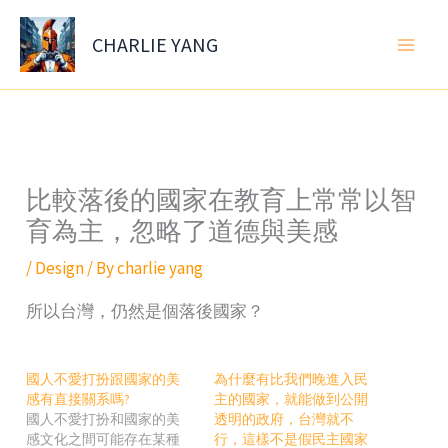
Skip
to
CHARLIE YANG
content
比較落後的國家在教育上常常以智
育為主，忽略了道德與美感
/
Design
/ By
charlie yang
所以台灣，仍然是個落後國家？
國人不愛打扮跟國家的美
為什麼有比我們晚進入民
感有直接關系嗎?
主的國家，就能做到公開
國人不愛打扮和國家的美
透明的政府，台灣就不
感文化之間可能存在某種
行，這樣不是假民主國家