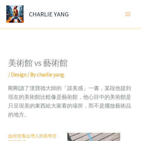
Skip
to
CHARLIE YANG
content
美術館 vs 藝術館
/
Design
/ By
charlie yang
剛剛讀了漢寶德大師的「談美感」一書，某段他提到
現在的美術館比較像是藝術館，他心目中的美術館是
只呈現美的東西給大家看的場所，而不是擺放藝術品
的地方。
如何培養台灣人的美學意