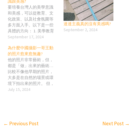
識跟美感?
要培養台灣人的美學意識
和美感，可以從教育、文
化政策、以及社會氛圍等
達達主義真的沒有美感嗎?
多方面入手。以下是一些
September 2, 2024
具體的方向： 1. 美學教育
從小扎根 課程融入美學：
September 17, 2024
將美學教育從小學就納入
為什麼中國攝影一哥王動
必修課程，通過音樂、繪
的照片愈來愈無趣?
畫、設計等實踐活動培養
他的照片非常藝術，但，
孩子的感知力和審美判
都是「做」出來的藝術…
斷。 藝術文化活動：學校
比較不像他早期的照片，
可以更多舉辦美術館參
大多是在自然的場景或環
訪、工作坊等活動，讓學
境下拍出來的照片。 但，
生親身接觸和體驗美學，
他照片裡的妹子，還是一
July 15, 2024
增加他們對美的理解和感
如往常的高水準!!! XD
受力。 鼓勵創意：設立平
台讓學生和年輕人能夠展
示他們的創意作品，增強
對美的理解並激發創造
力。 2. 城市美學設計與公
←
Previous Post
Next Post
→
共空間 美學城市規劃：政
府可以在城市規劃和建築