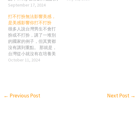
餅海報有多「台」。 然後
September 17, 2024
但說實在的，這就是當團
新聞的下標最後一句就
長的風險嘛… 總不可能每
打不打扮無法影響美感，
是，網嘆「台灣美學沒救
團都開得成每團都賺，這
是美感影響你打不打扮
了」，我就問，沒救，你
樣大家都做團長開團就好
很多人說台灣男生不會打
做了什麼救過台灣美學的
啦! 對麻豆來說也是一樣，
扮或不打扮，講了一堆別
事嗎? 一定有人會說，我又
麻豆空出她有空的時間，
的國家的例子，但其實都
不是學美術、藝術相關
就要承擔會開不成的風
沒有講到重點。 那就是，
的，我要怎麼救? 是嗎? 美
險。 那也有團長會說，一
台灣從小就沒有在培養美
學既然有學這個字，那多
堆人都要報不報，不然就
感，你要這些人長大了懂
October 11, 2024
半是要從教育入手，這個
是等團開了或快滿了才要
什麼美感或一下就懂什麼
問題如果政府不正視，那
報，或著說要拍誰，結果
叫美感有那麼簡單? 我舉個
確實也不是一天兩天就能
開了又不報; 但這些人就必
簡單的例子，我在倫敦的
解決的問題。 但美感不一
須要承擔團滿了報不了拍
一年，看到他們的小學
樣，美感是可以後天培養
不到的風險嘛… 所以其實
生、中學生，不管下課後
的，雖說美感也是很主觀
三方都是在評估風險做決
←
Previous Post
Next Post
→
多麼好動、愛玩，校服一
的東西，但它還是有個大
定，也沒什麼好怪不怪誰
樣穿得整整齊齊，而且都
方向; 例如說，大自然的東
的。說穿了，其實這三方
那種英國風格很有質感的
西，大部分的人都會覺得
都不見得是真心熱愛拍
校服，那你覺得他們長大
很美，或是apple設計的產
照，而是靠拍照這件事在
後衣服會隨便穿嗎? 美國也
品，大部分的人也都覺得
謀生而已，這不是壞事，
不是個打扮的好例子，因
很美。 但這些都不是今天
但也因為這樣，團有沒有
為美國人真的亂穿的也一
要聊的重點，我今天想跟
開成其實都不是什麼大事