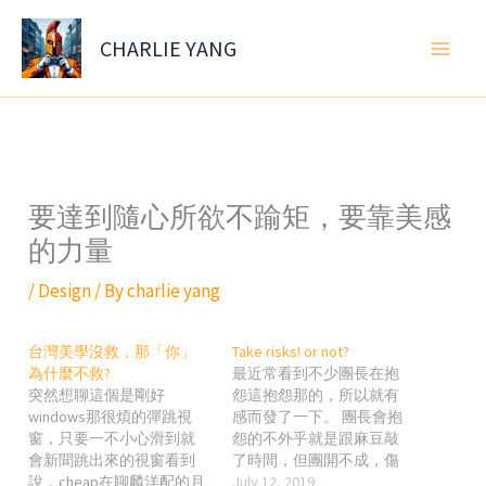
Skip
to
CHARLIE YANG
content
要達到隨心所欲不踰矩，要靠美感
的力量
/
Design
/ By
charlie yang
台灣美學沒救，那「你」
Take risks! or not?
為什麼不救?
最近常看到不少團長在抱
突然想聊這個是剛好
怨這抱怨那的，所以就有
windows那很煩的彈跳視
感而發了一下。 團長會抱
窗，只要一不小心滑到就
怨的不外乎就是跟麻豆敲
會新聞跳出來的視窗看到
了時間，但團開不成，傷
說，cheap在聊麟洋配的月
害了他跟麻豆間的信用。
July 12, 2019