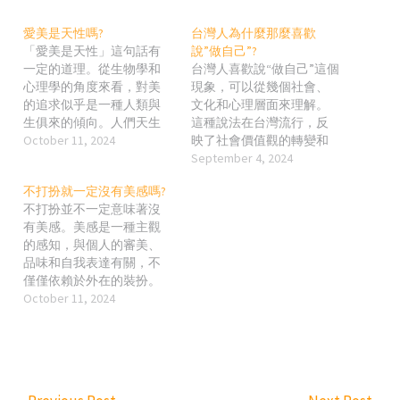
愛美是天性嗎?
台灣人為什麼那麼喜歡
「愛美是天性」這句話有
說”做自己”?
一定的道理。從生物學和
台灣人喜歡說“做自己”這個
心理學的角度來看，對美
現象，可以從幾個社會、
的追求似乎是一種人類與
文化和心理層面來理解。
生俱來的傾向。人們天生
這種說法在台灣流行，反
就會被美的事物所吸引，
October 11, 2024
映了社會價值觀的轉變和
無論是自然景色、藝術作
個人意識的覺醒。 1. 自我
September 4, 2024
品，還是人類本身的外貌
意識的覺醒與強調個人主
不打扮就一定沒有美感嗎?
和行為。這與進化論有
義 個人主義的增強：隨著
不打扮並不一定意味著沒
關，因為美感常常與健
台灣社會的現代化和全球
有美感。美感是一種主觀
康、對稱和繁衍能力相關
化，傳統的集體主義價值
的感知，與個人的審美、
聯。對稱的面孔、光滑的
觀逐漸被個人主義所補充
品味和自我表達有關，不
肌膚以及某些身體特徵被
或取代。人們更加重視個
僅僅依賴於外在的裝扮。
認為是健康和基因優良的
人的權利、自由和自我實
有些人即使不刻意打扮，
October 11, 2024
象徵，因此人們在選擇伴
現。說“做自己”強調的是個
也能夠通過自然的氣質、
侶時可能會自然而然地傾
體的獨特性和自主性，這
身體語言、自信和整體協
向於這些特徵。 除了生物
在台灣年輕一代中特別流
調感來展現美感。比如，
學原因，愛美也是社會和
行。 多元文化影響：台灣
極簡主義和自然主義的審
文化因素的影響。不同的
是一個多元文化社會，特
美觀強調「簡單就是
文化對美的標準和表現方
別是在接觸了西方文化之