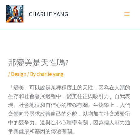
Skip
to
CHARLIE YANG
content
那變美是天性嗎?
/
Design
/ By
charlie yang
「變美」可以說是某種程度上的天性，因為在人類的
生存和社會發展過程中，變美往往與吸引力、自我表
現、社會地位和自信心的增強有關。生物學上，人們
會傾向於尋求改善自己的外貌，以增加在社會或繁衍
中的競爭力。這與進化心理學有關，因為個人魅力通
常與健康和基因的傳遞有關。