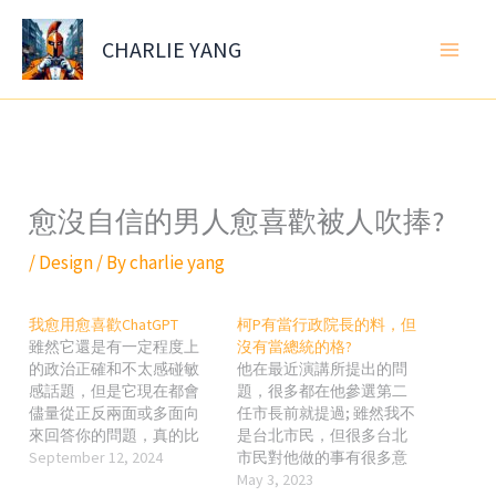
Skip
to
CHARLIE YANG
content
愈沒自信的男人愈喜歡被人吹捧?
/
Design
/ By
charlie yang
我愈用愈喜歡ChatGPT
柯P有當行政院長的料，但
雖然它還是有一定程度上
沒有當總統的格?
的政治正確和不太感碰敏
他在最近演講所提出的問
感話題，但是它現在都會
題，很多都在他參選第二
儘量從正反兩面或多面向
任市長前就提過; 雖然我不
來回答你的問題，真的比
是台北市民，但很多台北
以前直接回你它不方便回
September 12, 2024
市民對他做的事有很多意
答這問題好多了~
見，也很多市民覺得他很
May 3, 2023