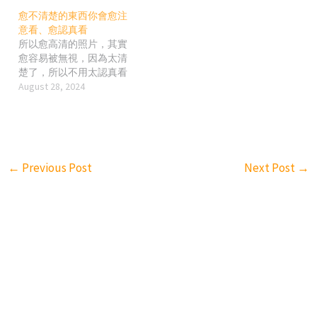
多事沒做到。 我個人覺得
愈不清楚的東西你會愈注
他提出來的問題，不見得
意看、愈認真看
要選上總統才做得到? 我也
所以愈高清的照片，其實
覺得他確實提出不少台灣
愈容易被無視，因為太清
真的面對和需要解決的問
楚了，所以不用太認真看
題沒錯，但我並沒有聽到
August 28, 2024
他有什麼初步或實際的解
決方案; 甚至說，很多他提
出的方案在台北市好像也
沒有實施的多成功或有什
麼實質效果，例如，社會
住宅、低薪、交通…等 尤
←
Previous Post
Next Post
→
其他每次談他最有自信的
一點就是替台北市省了多
少錢或還了多少錢，別的
市長又負債、舉債多少; 而
不是強調他又替市民創造
了什麼新機會或打造了什
麼新風氣之類的。 我常講
一句，老闆請員工是來替
他賺錢的，不是來替他省
錢或還錢的; 我相信人民對
市長、對總統的期許也是