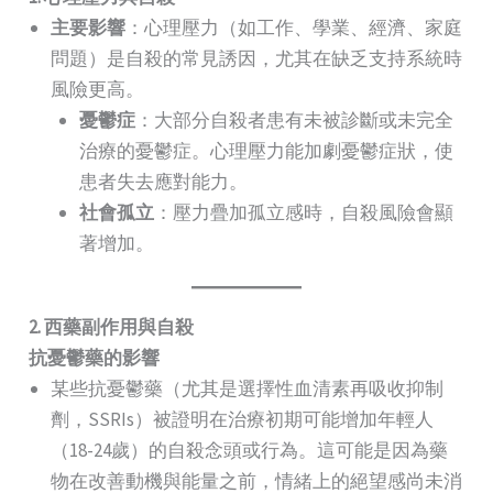
主要影響
：心理壓力（如工作、學業、經濟、家庭
問題）是自殺的常見誘因，尤其在缺乏支持系統時
風險更高。
憂鬱症
：大部分自殺者患有未被診斷或未完全
治療的憂鬱症。心理壓力能加劇憂鬱症狀，使
患者失去應對能力。
社會孤立
：壓力疊加孤立感時，自殺風險會顯
著增加。
2. 西藥副作用與自殺
抗憂鬱藥的影響
某些抗憂鬱藥（尤其是選擇性血清素再吸收抑制
劑，SSRIs）被證明在治療初期可能增加年輕人
（18-24歲）的自殺念頭或行為。這可能是因為藥
物在改善動機與能量之前，情緒上的絕望感尚未消