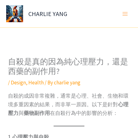
Skip
to
CHARLIE YANG
content
自殺是真的因為純心理壓力，還是
西藥的副作用?
/
Design
,
Health
/ By
charlie yang
自殺的成因非常複雜，通常是心理、社會、生物和環
境多重因素的結果，而非單一原因。以下是針對
心理
壓力
與
藥物副作用
在自殺行為中的影響的分析：
1. 心理壓力與自殺