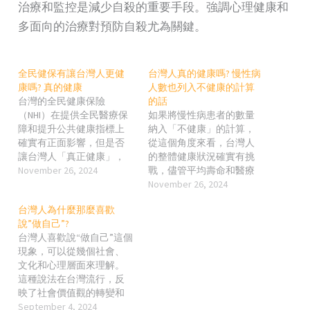
治療和監控是減少自殺的重要手段。強調心理健康和
多面向的治療對預防自殺尤為關鍵。
全民健保有讓台灣人更健
台灣人真的健康嗎? 慢性病
康嗎? 真的健康
人數也列入不健康的計算
台灣的全民健康保險
的話
（NHI）在提供全民醫療保
如果將慢性病患者的數量
障和提升公共健康指標上
納入「不健康」的計算，
確實有正面影響，但是否
從這個角度來看，台灣人
讓台灣人「真正健康」，
的整體健康狀況確實有挑
仍需分層分析。 全民健保
November 26, 2024
戰，儘管平均壽命和醫療
對健康的正面影響 提升就
可及性在國際上屬於先進
November 26, 2024
醫便利性 健保實施後，台
水平。 台灣人的健康現狀
台灣人為什麼那麼喜歡
灣人的就醫障礙大幅降
平均壽命高，但生活品質
說”做自己”?
低。幾乎所有居民都能以
存疑 2022年台灣平均壽命
台灣人喜歡說“做自己”這個
低成本享受基本醫療服
約為81歲，超過全球平均
現象，可以從幾個社會、
務。 對於傳染病控制、疫
值，但伴隨著慢性病存活
文化和心理層面來理解。
苗接種、孕產婦保健等公
期延長，許多人在生命後
這種說法在台灣流行，反
共健康領域，健保體系提
期生活品質較差。 健保的
映了社會價值觀的轉變和
供了重要支持，使台灣在
普及確保了慢性病的治
個人意識的覺醒。 1. 自我
September 4, 2024
許多健康指標（如嬰兒死
療，但未必改善慢性病患