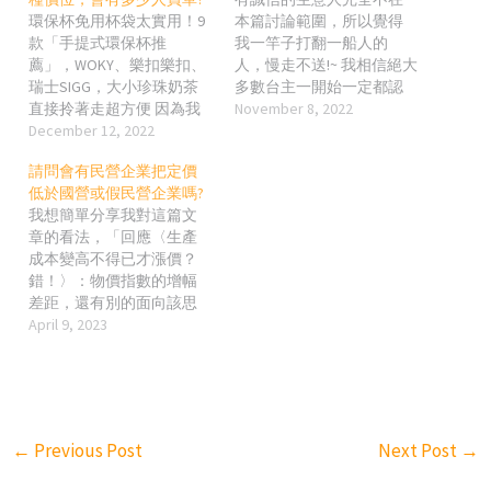
環保杯免用杯袋太實用！9
本篇討論範圍，所以覺得
款「手提式環保杯推
我一竿子打翻一船人的
薦」，WOKY、樂扣樂扣、
人，慢走不送!~ 我相信絕大
瑞士SIGG，大小珍珠奶茶
多數台主一開始一定都認
直接拎著走超方便 因為我
真經營，但等到一定時間
November 8, 2022
有看台灣製的也賣差不多
December 12, 2022
發現幣量不多時，不是檢
價錢; 我不覺得中國製的品
討自己是不是挑錯地點、
請問會有民營企業把定價
質會有多差，反而且覺得
商品、還是設定或定價等
低於國營或假民營企業嗎?
他們愈來愈厲害，什麼都
問題，而是不約而同選擇
我想簡單分享我對這篇文
能做! 但台灣普遍被洗到進
同一條路，「騙」! 我們這
章的看法，「回應〈生產
水的抗中保台腦，真的能
假掰的國家政府，明明就
成本變高不得已才漲價？
接受嗎? 我個人就單純覺得
知道娃娃機就是以小博
錯！〉：物價指數的增幅
這些杯子的價格對台灣人
大，它就是個賭博行為，
差距，還有別的面向該思
的平均所得來說，真的很
但我們的政府就愛創造新
考」 關於作者一直強調的
April 9, 2023
盤而已，市面有許多類似
名詞去合理化它，什麼選
市場機制，大家如果是住
的杯子，保溫效果也不
物販賣機??? 其實你政府要
台灣的人就知道，台灣哪
差，但價位大概一半或三
怎麼去合理化這行為，玩
有什麼公開透明或公平的
分之一吧… 這些公司應該
家也不是很在乎(就算全世
市場機制? 像內容舉鼎泰豐
要出的是那種超級保溫
界大概只有台灣把樂透叫
的例子，作者說如果鼎泰
杯，可以保溫2個星期或1
公益彩卷一樣假掰) 但你不
←
Previous Post
Next Post
→
豐漲價了，人還是一樣
個月，像木村在日劇裡最
能表面上好像設了很多限
多，那就是品牌做得好; 但
後設計出來的保溫瓶那
制，其實你還是給了莊家/