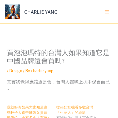
Skip
to
CHARLIE YANG
content
買泡泡瑪特的台灣人如果知道它是
中國品牌還會買嗎?
/
Design
/ By
charlie yang
其實我覺得應該還是會，台灣人都嘴上抗中保台而已
~
我就好奇如果大家知道這
從夾娃娃機看多數台灣
些杯子大都中國製又賣這
「生意人」的縮影
種價位，會有多少人買單?
有誠信的生意人完全不在