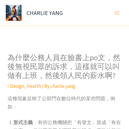
Skip
to
CHARLIE YANG
content
為什麼公務人員在臉書上po文，然
後無視民眾的訴求，這樣就可以叫
做有上班，然後領人民的薪水啊?
/
Design
,
Health
/ By
charlie yang
這種現象反映了公部門在數位時代的某些問題，例
如：
形式主義
：有些公務機關把「有發文」當成「有在