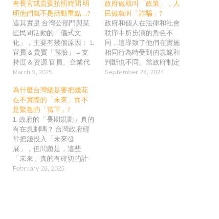
有長官或貴賓拍照時間 明
政府做就叫「政策」，人
明他們就不是活動重點…?
民做就叫「詐騙」?
這其實是 台灣公部門與某
政府和個人在法律和社會
些民間活動的「儀式文
秩序中所扮演的角色不
化」，主要有幾個原因： 1.
同，這導致了他們在實施
官員 & 貴賓「露臉」＝支
相同行為時受到的規範和
持度 & 資源 官員、企業代
判斷也不同。當政府制定
表、議員等出席活動，通
March 9, 2025
政策時，它通常是基於法
September 24, 2024
常意味著該活動獲得政府
律框架和公共利益的考
為什麼台灣總是要把錢花
或企業的支持，甚至是有
量，而個人在進行類似行
在不實際的「未來」而不
預算補助的。 有照片、有
為時，則可能被視為個人
是緊急的「當下」?
新聞報導，就能證明他們
或小團體的非法行為。 1.
1. 政府的「長期規劃」真的
「有在做事」，也能讓選
政策與法律的合法性 政府
有在規劃嗎？ 台灣政府經
民或上級看到，這對官員
的政策往往是依據法律制
常把錢投入「未來發
的政治形象有加分。 主辦
定的，並通過立法程序加
展」，但問題是，這些
單位也能藉此獲得更多後
以合法化。這意味著即便
「未來」真的有確切的計
續的資源或贊助。 2. 典禮
政策本身有爭議，它仍然
畫和執行力嗎？很多時
February 26, 2025
式文化 & 「長官來了就是
是在合法框架內運行的。
候，這種投資只是一個
重點」 許多台灣的活動強
例如，隨袋收費是根據台
「口號」，並沒有真正落
調儀式感，特別是政府機
灣的《廢棄物清理法》來
實。例如： 科技島？半導
關、企業舉辦的活動，會
進行的，目的是減少垃
體之外呢？政府強調要成
有： 長官貴賓致詞 握手合
圾、促進回收和解決垃圾
為科技大國，但很多資源
影 共同剪綵、敲鑼、按鈕
處理成本的問題。因此，