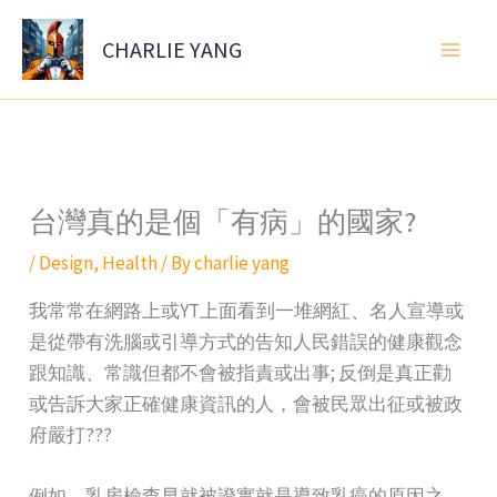
Skip
to
CHARLIE YANG
content
台灣真的是個「有病」的國家?
/
Design
,
Health
/ By
charlie yang
我常常在網路上或YT上面看到一堆網紅、名人宣導或
是從帶有洗腦或引導方式的告知人民錯誤的健康觀念
跟知識、常識但都不會被指責或出事; 反倒是真正勸
或告訴大家正確健康資訊的人，會被民眾出征或被政
府嚴打???
例如，乳房檢查早就被證實就是導致乳癌的原因之