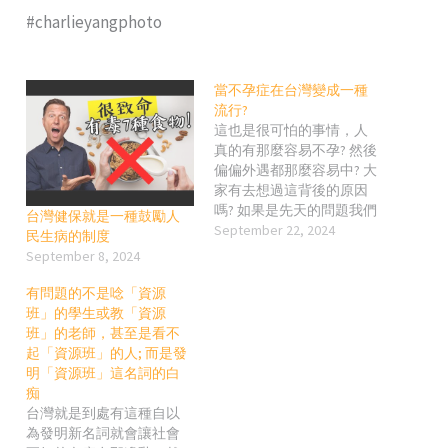
#charlieyangphoto
當不孕症在台灣變成一種
流行?
這也是很可怕的事情，人
真的有那麼容易不孕? 然後
偏偏外遇都那麼容易中? 大
家有去想過這背後的原因
嗎? 如果是先天的問題我們
台灣健保就是一種鼓勵人
就不討論，但健康的身體
September 22, 2024
民生病的制度
真的有那麼容易不孕嗎? 所
September 8, 2024
以問題可能是你自以為的
身體健康並不是真正的身
有問題的不是唸「資源
體健康呢? 然後大家普遍不
班」的學生或教「資源
是重視這些問題，一直用
班」的老師，甚至是看不
錯誤的方式讓身體更不健
起「資源班」的人; 而是發
康，之後就是走上試管嬰
明「資源班」這名詞的白
兒這條路，但你覺得泡在
痴
化學藥劑裡面的精子和卵
台灣就是到處有這種自以
子真的完全不會受影響嗎?
為發明新名詞就會讓社會