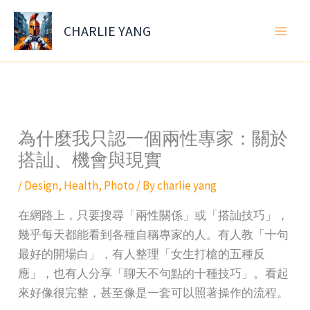
Skip
to
CHARLIE YANG
content
為什麼我只認一個兩性專家：關於
搭訕、機會與現實
/
Design
,
Health
,
Photo
/ By
charlie yang
在網路上，只要搜尋「兩性關係」或「搭訕技巧」，
幾乎每天都能看到各種自稱專家的人。有人教「十句
最好的開場白」，有人整理「女生打槍的五種反
應」，也有人分享「聊天不句點的十種技巧」。看起
來好像很完整，甚至像是一套可以照著操作的流程。