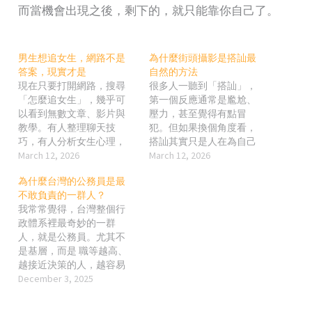
而當機會出現之後，剩下的，就只能靠你自己了。
男生想追女生，網路不是
為什麼街頭攝影是搭訕最
答案，現實才是
自然的方法
現在只要打開網路，搜尋
很多人一聽到「搭訕」，
「怎麼追女生」，幾乎可
第一個反應通常是尷尬、
以看到無數文章、影片與
壓力，甚至覺得有點冒
教學。有人整理聊天技
犯。但如果換個角度看，
巧，有人分析女生心理，
搭訕其實只是人在為自己
也有人教各種開場白和回
March 12, 2026
爭取認識他人的機會。很
March 12, 2026
應方式。看起來好像只要
多人際關係、合作，甚至
為什麼台灣的公務員是最
把這些方法學起來，就能
友誼，本來就是從一個簡
不敢負責的一群人？
更容易接近自己喜歡的
單的開口開始的。 問題通
我常常覺得，台灣整個行
人。 但如果真的回到現實
常不在於搭訕本身，而是
政體系裡最奇妙的一群
生活，很快就會發現一件
在於「怎麼開始」。如果
人，就是公務員。尤其不
事：很多網路上的答案，
只是單純走過去說幾句
是基層，而是 職等越高、
其實很難真正用在現實
話，對很多人來說確實不
越接近決策的人，越容易
裡。 人和人的互動，本來
太自然。但當你有一個合
展現出一種奇特的特質：
December 3, 2025
就不可能照著公式走。每
理的理由時，整個互動就
講話很會，但負責很慢。
個人的個性、背景、生活
會變得輕鬆許多。對我來
規定講得頭頭是道，但實
圈都不同，對話的情境也
說，街頭攝影就是一個很