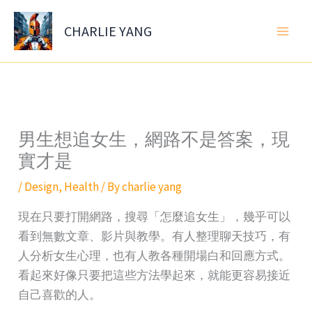
Skip
to
CHARLIE YANG
content
男生想追女生，網路不是答案，現
實才是
/
Design
,
Health
/ By
charlie yang
現在只要打開網路，搜尋「怎麼追女生」，幾乎可以
看到無數文章、影片與教學。有人整理聊天技巧，有
人分析女生心理，也有人教各種開場白和回應方式。
看起來好像只要把這些方法學起來，就能更容易接近
自己喜歡的人。