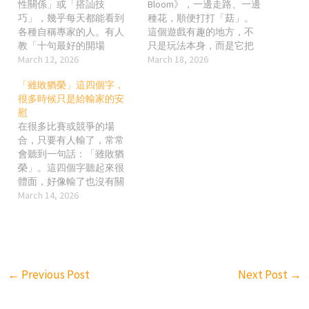
性關係」或「搭訕技
Bloom》，一邊走路、一邊
巧」，幾乎每天都能看到
種花，順便打打「菇」。
各種自稱專家的人。有人
這個遊戲有趣的地方，不
教「十句最好的開場
只是玩法本身，而是它把
白」，有人整理「女生打
March 12, 2026
現實世界的地點轉成遊戲
March 18, 2026
槍的五種反應」，也有人
裡的節點。某種程度上，
「雖敗猶榮」這四個字，
分享「聊天不句點的十種
你走過的城市、看到的地
很多時候只是給輸家的安
技巧」。看起來好像很完
景，會直接變成玩家體驗
慰
整，甚至像是一套可以照
的一部分。 年初我去了一
在很多比賽或競爭的場
著操作的流程。 但只要稍
趟沖繩，很明顯感受到一
合，只要有人輸了，常常
微想一下，就會發現一個
件事：當地的打菇點很多
會聽到一句話：「雖敗猶
很簡單的問題：現實生活
都帶有文化或觀光意義。
榮」。這四個字聽起來很
根本不是這樣運作的。 人
不管是地標、特色建築，
體面，好像輸了也沒有關
和人之間的互動，本來就
還是有在地故事的景點，
係，因為至少過程值得尊
March 14, 2026
是即時的、變動的。對方
都很容易在遊戲裡被辨識
敬。但如果冷靜想一想，
的一句話、一個表情、一
出來。你在玩的同時，也
這句話其實常常只是對失
個語氣，都可能完全不在
在認識那個地方。 後來我
敗的一種包裝。 現實世界
任何教學清單裡。如果你
妹妹在二月去義大利看冬
裡，很多事情其實非常直
只是背了一套所謂的開場
季運動賽事（她是去看冰
接。比賽有輸有贏，競爭
白，或者一整套聊天模
壺比賽），同樣也有在當
←
Previous Post
Next Post
→
有成功也有失敗。結果本
板，一旦對方的反應沒有
地玩《Pikmin Bloom》。她
來就是評價的一部分。當
照著劇本走，很多人就會
的感受其實很接近：很多
然，過程很重要，努力也
立刻不知道該怎麼接下
打菇地點都跟城市的文化