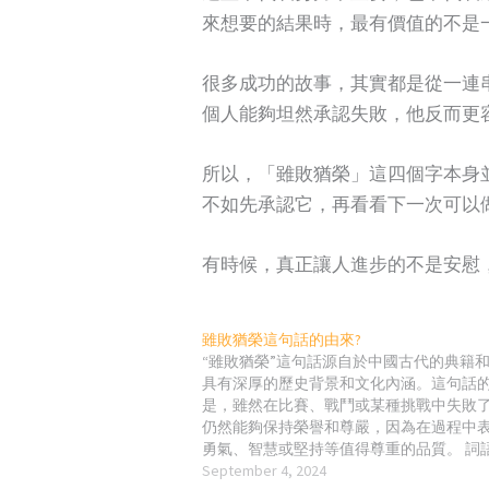
來想要的結果時，最有價值的不是
很多成功的故事，其實都是從一連
個人能夠坦然承認失敗，他反而更
所以，「雖敗猶榮」這四個字本身
不如先承認它，再看看下一次可以
有時候，真正讓人進步的不是安慰
雖敗猶榮這句話的由來?
“雖敗猶榮”這句話源自於中國古代的典籍
具有深厚的歷史背景和文化內涵。這句話
是，雖然在比賽、戰鬥或某種挑戰中失敗
仍然能夠保持榮譽和尊嚴，因為在過程中
勇氣、智慧或堅持等值得尊重的品質。 詞
“雖敗猶榮”這句話並沒有一個確切的來源
September 4, 2024