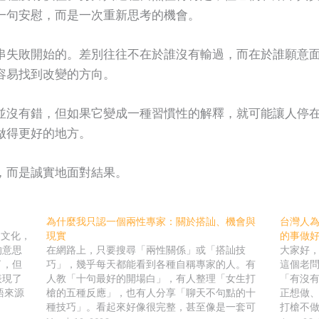
一句安慰，而是一次重新思考的機會。
串失敗開始的。差別往往不在於誰沒有輸過，而在於誰願意
容易找到改變的方向。
並沒有錯，但如果它變成一種習慣性的解釋，就可能讓人停
做得更好的地方。
，而是誠實地面對結果。
為什麼我只認一個兩性專家：關於搭訕、機會與
台灣人為
和文化，
現實
的事做
的意思
在網路上，只要搜尋「兩性關係」或「搭訕技
大家好，
了，但
巧」，幾乎每天都能看到各種自稱專家的人。有
這個老
表現了
人教「十句最好的開場白」，有人整理「女生打
「有沒
語來源
槍的五種反應」，也有人分享「聊天不句點的十
正想做
或單一的
種技巧」。看起來好像很完整，甚至像是一套可
打槍不做