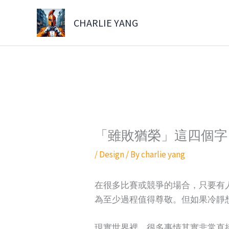
Skip
to
CHARLIE YANG
content
「雖敗猶榮」這四個字
/
Design
/ By
charlie yang
在很多比賽或競爭的場合，只要有
為至少過程值得尊敬。但如果冷靜
現實世界裡，很多事情其實非常直