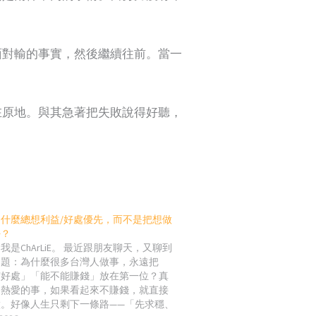
面對輸的事實，然後繼續往前。當一
在原地。與其急著把失敗說得好聽，
什麼總想利益/好處優先，而不是把想做
好？
我是ChArLiE。 最近跟朋友聊天，又聊到
問題：為什麼很多台灣人做事，永遠把
有好處」「能不能賺錢」放在第一位？真
、熱愛的事，如果看起來不賺錢，就直接
。好像人生只剩下一條路——「先求穩、