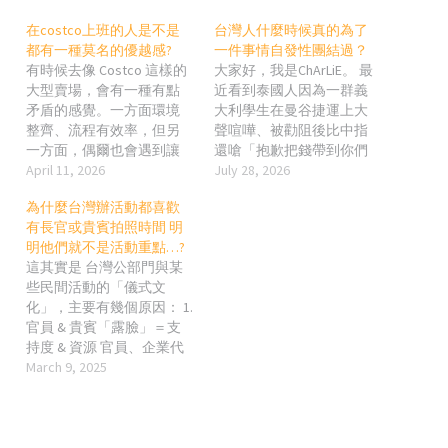
在costco上班的人是不是
台灣人什麼時候真的為了
都有一種莫名的優越感?
一件事情自發性團結過？
有時候去像 Costco 這樣的
大家好，我是ChArLiE。 最
大型賣場，會有一種有點
近看到泰國人因為一群義
矛盾的感覺。一方面環境
大利學生在曼谷捷運上大
整齊、流程有效率，但另
聲喧嘩、被勸阻後比中指
一方面，偶爾也會遇到讓
還嗆「抱歉把錢帶到你們
人覺得距離感比較重的服
April 11, 2026
國家」，整個社群瞬間炸
July 28, 2026
務態度。不是明顯的不禮
鍋的例子，讓我很有感。
為什麼台灣辦活動都喜歡
貌，而是少了一點親切，
影片一出，泰國網友不是
有長官或貴賓拍照時間 明
甚至讓人感覺有點冷。 這
在那邊冷眼旁觀，而是立
明他們就不是活動重點…?
種感受，很容易被解讀成
刻湧進義大利大使館臉書
這其實是 台灣公部門與某
「是不是有某種優越
留言、肉搜、甚至跑去飯
些民間活動的「儀式文
感」。但如果換個角度
店堵人，逼得大使館公開
化」，主要有幾個原因： 1.
想，也許不一定是這麼單
道歉、學生也鞠躬認錯。
官員 & 貴賓「露臉」＝支
純。 大型賣場的工作節奏
這種反應很自發、很即
持度 & 資源 官員、企業代
通常很快，人流大、事情
時，也讓我忍不住想：台
表、議員等出席活動，通
March 9, 2025
多，每一個環節都在追求
灣人有沒有類似這種「不
常意味著該活動獲得政府
效率。從補貨、結帳到處
是環境逼的、而是自己主
或企業的支持，甚至是有
理顧客問題，幾乎沒有太
動站出來」的團結？ 很多
預算補助的。 有照片、有
多可以放慢的空間。在這
時候我們講台灣人團結，
新聞報導，就能證明他們