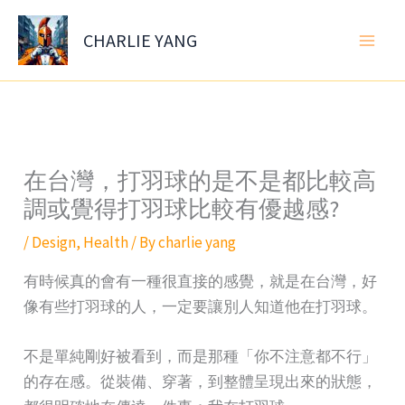
Skip
to
CHARLIE YANG
content
在台灣，打羽球的是不是都比較高
調或覺得打羽球比較有優越感?
/
Design
,
Health
/ By
charlie yang
有時候真的會有一種很直接的感覺，就是在台灣，好
像有些打羽球的人，一定要讓別人知道他在打羽球。
不是單純剛好被看到，而是那種「你不注意都不行」
的存在感。從裝備、穿著，到整體呈現出來的狀態，