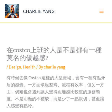
Skip
to
CHARLIE YANG
content
在costco上班的人是不是都有一種
莫名的優越感?
/
Design
,
Health
/ By
charlie yang
有時候去像 Costco 這樣的大型賣場，會有一種有點矛
盾的感覺。一方面環境整齊、流程有效率，但另一方
面，偶爾也會遇到讓人覺得距離感比較重的服務態
度。不是明顯的不禮貌，而是少了一點親切，甚至讓
人感覺有點冷。