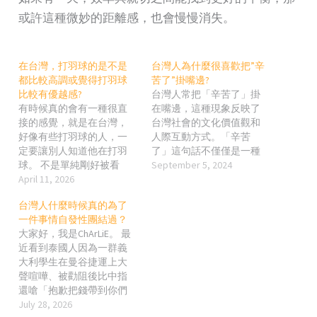
或許這種微妙的距離感，也會慢慢消失。
在台灣，打羽球的是不是
台灣人為什麼很喜歡把”辛
都比較高調或覺得打羽球
苦了”掛嘴邊?
比較有優越感?
台灣人常把「辛苦了」掛
有時候真的會有一種很直
在嘴邊，這種現象反映了
接的感覺，就是在台灣，
台灣社會的文化價值觀和
好像有些打羽球的人，一
人際互動方式。「辛苦
定要讓別人知道他在打羽
了」這句話不僅僅是一種
球。 不是單純剛好被看
客套或禮貌的說法，更深
September 5, 2024
到，而是那種「你不注意
April 11, 2026
層次地表達了對他人付出
都不行」的存在感。從裝
的感謝、體諒和尊重。以
台灣人什麼時候真的為了
備、穿著，到整體呈現出
下是台灣人喜歡說「辛苦
一件事情自發性團結過？
來的狀態，都很明確地在
了」的幾個原因： 1. 文化
大家好，我是ChArLiE。 最
傳達一件事：我在打羽
中的謙卑和禮貌 謙遜和尊
近看到泰國人因為一群義
球。 問題不是打羽球這件
重的傳統：在台灣文化
大利學生在曼谷捷運上大
事本身，而是這種表現方
中，謙卑和對他人表達尊
聲喧嘩、被勸阻後比中指
式，為什麼會變成一種常
重是很重要的價值觀。說
還嗆「抱歉把錢帶到你們
態。 如果只是單純運動，
「辛苦了」是一種常見的
國家」，整個社群瞬間炸
July 28, 2026
其實沒有必要讓整件事情
禮貌用語，用來表達對他