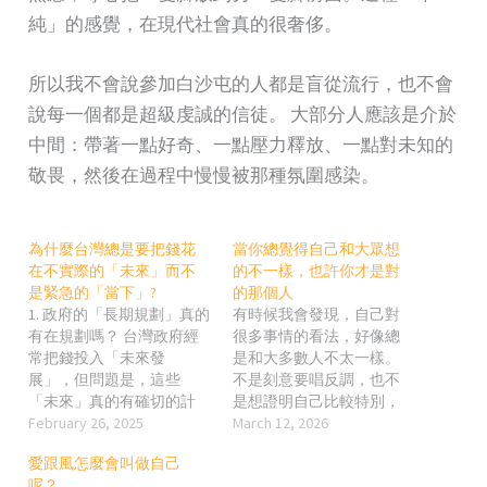
純」的感覺，在現代社會真的很奢侈。
所以我不會說參加白沙屯的人都是盲從流行，也不會
說每一個都是超級虔誠的信徒。 大部分人應該是介於
中間：帶著一點好奇、一點壓力釋放、一點對未知的
敬畏，然後在過程中慢慢被那種氛圍感染。
為什麼台灣總是要把錢花
當你總覺得自己和大眾想
在不實際的「未來」而不
的不一樣，也許你才是對
是緊急的「當下」?
的那個人
1. 政府的「長期規劃」真的
有時候我會發現，自己對
有在規劃嗎？ 台灣政府經
很多事情的看法，好像總
常把錢投入「未來發
是和大多數人不太一樣。
展」，但問題是，這些
不是刻意要唱反調，也不
「未來」真的有確切的計
是想證明自己比較特別，
畫和執行力嗎？很多時
February 26, 2025
只是很自然地在思考之
March 12, 2026
候，這種投資只是一個
後，得出的結論常常和主
愛跟風怎麼會叫做自己
「口號」，並沒有真正落
流意見不同。久了之後，
呢？