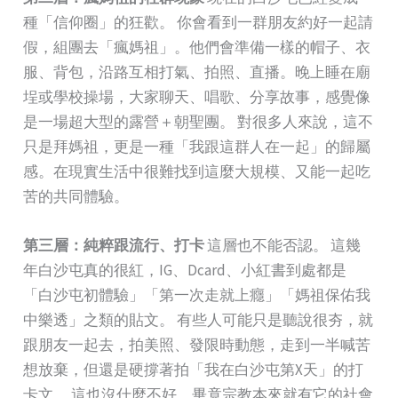
種「信仰圈」的狂歡。 你會看到一群朋友約好一起請
假，組團去「瘋媽祖」。他們會準備一樣的帽子、衣
服、背包，沿路互相打氣、拍照、直播。晚上睡在廟
埕或學校操場，大家聊天、唱歌、分享故事，感覺像
是一場超大型的露營＋朝聖團。 對很多人來說，這不
只是拜媽祖，更是一種「我跟這群人在一起」的歸屬
感。在現實生活中很難找到這麼大規模、又能一起吃
苦的共同體驗。
第三層：純粹跟流行、打卡
這層也不能否認。 這幾
年白沙屯真的很紅，IG、Dcard、小紅書到處都是
「白沙屯初體驗」「第一次走就上癮」「媽祖保佑我
中樂透」之類的貼文。 有些人可能只是聽說很夯，就
跟朋友一起去，拍美照、發限時動態，走到一半喊苦
想放棄，但還是硬撐著拍「我在白沙屯第X天」的打
卡文。 這也沒什麼不好，畢竟宗教本來就有它的社會