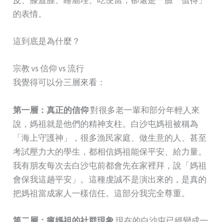
皮、膝蓋腫、睡廟埕、吃便當，卻還是一臉「值得」
的表情。
這到底是為什麼？
宗教 vs 信仰 vs 流行
我覺得可以分三層來看：
第一層：真正的信仰
對很多老一輩和部分年輕人來
說，媽祖就是他們的精神支柱。白沙屯媽祖被稱為
「海上守護神」，很多漁民家庭、做生意的人、甚至
考試壓力大的學生，都相信媽祖能保平安、給力量。
我有朋友每次去白沙屯前都會先在家裡拜，說「媽祖
會保我這趟平安」。這種虔誠不是演出來的，是真的
把媽祖當成家人一樣信任。這部分我完全尊重。
第二層：瘋媽祖的社群現象
現在的白沙屯已經變成一