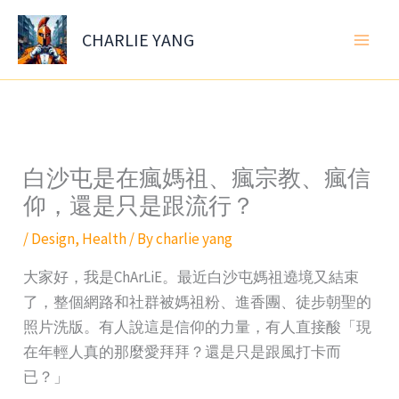
Skip
to
CHARLIE YANG
content
白沙屯是在瘋媽祖、瘋宗教、瘋信
仰，還是只是跟流行？
/
Design
,
Health
/ By
charlie yang
大家好，我是ChArLiE。最近白沙屯媽祖遶境又結束
了，整個網路和社群被媽祖粉、進香團、徒步朝聖的
照片洗版。有人說這是信仰的力量，有人直接酸「現
在年輕人真的那麼愛拜拜？還是只是跟風打卡而
已？」