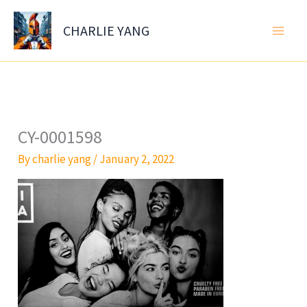
Skip
to
CHARLIE YANG
content
CY-0001598
By
charlie yang
/
January 2, 2022